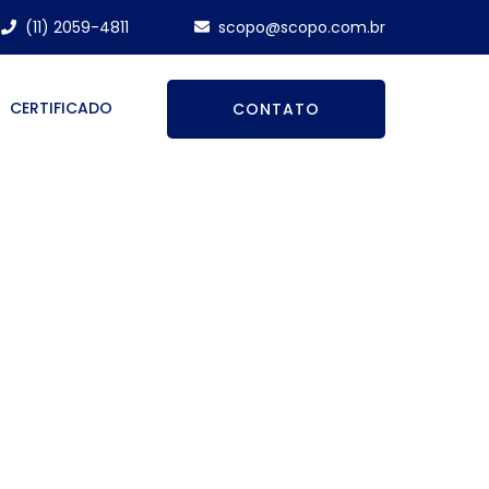
(11) 2059-4811
scopo@scopo.com.br
CERTIFICADO
CONTATO
ente a agentes
ímicos