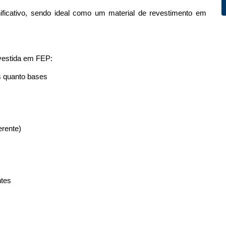
icativo, sendo ideal como um material de revestimento em 
evestida em FEP: 
s quanto bases 
erente) 
 
tes 