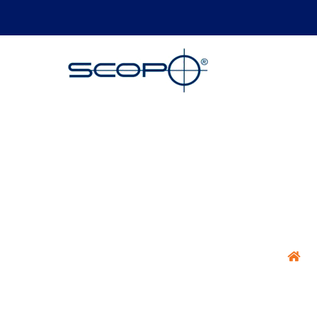
Tubulação FEP
H