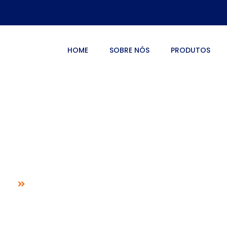
HOME
SOBRE NÓS
PRODUTOS
 revestida resist
químicos
ome
Tubulação FEP revestida resistente a agentes qu