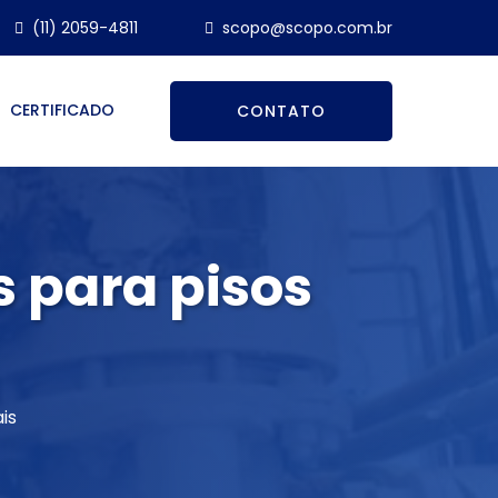
(11) 2059-4811
scopo@scopo.com.br
CERTIFICADO
CONTATO
s para pisos
is