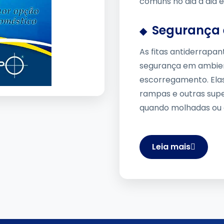
comuns no dia a dia 
Segurança 
As fitas antiderrapan
segurança em ambient
escorregamento. Elas
rampas e outras supe
quando molhadas ou 
Leia mais