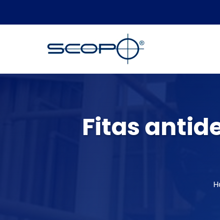
Fitas antid
H